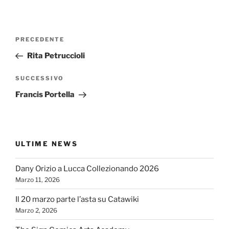
Navigazione
Articolo
PRECEDENTE
articoli
precedente:
Rita Petruccioli
Articolo
SUCCESSIVO
successivo
Francis Portella
ULTIME NEWS
Dany Orizio a Lucca Collezionando 2026
Marzo 11, 2026
Il 20 marzo parte l’asta su Catawiki
Marzo 2, 2026