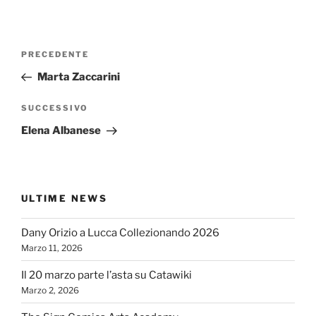
Navigazione
Articolo
PRECEDENTE
articoli
precedente:
Marta Zaccarini
Articolo
SUCCESSIVO
successivo
Elena Albanese
ULTIME NEWS
Dany Orizio a Lucca Collezionando 2026
Marzo 11, 2026
Il 20 marzo parte l’asta su Catawiki
Marzo 2, 2026