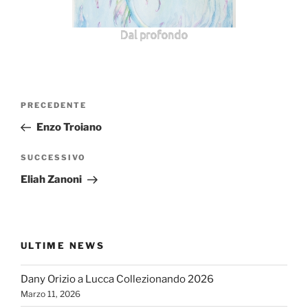
Dal profondo
Navigazione
Articolo
PRECEDENTE
articoli
precedente:
Enzo Troiano
Articolo
SUCCESSIVO
successivo
Eliah Zanoni
ULTIME NEWS
Dany Orizio a Lucca Collezionando 2026
Marzo 11, 2026