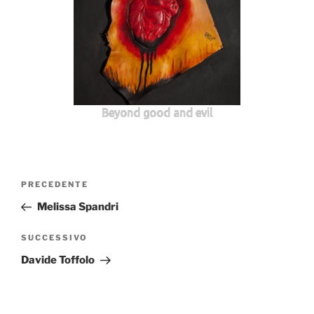
Beyond good and evil
Navigazione
Articolo
PRECEDENTE
articoli
precedente:
Melissa Spandri
Articolo
SUCCESSIVO
successivo
Davide Toffolo