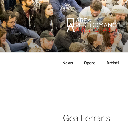
Salta
al
contenuto
AREA PER
Sito ufficiale della Onlus Area
News
Opere
Artisti
Gea Ferraris