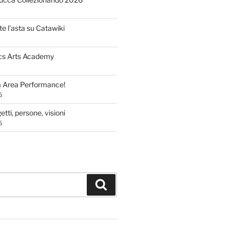
te l’asta su Catawiki
cs Arts Academy
a Area Performance!
5
tti, persone, visioni
5
Cerca