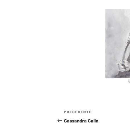
S
Navigazione
Articolo
PRECEDENTE
articoli
precedente:
Cassandra Calin