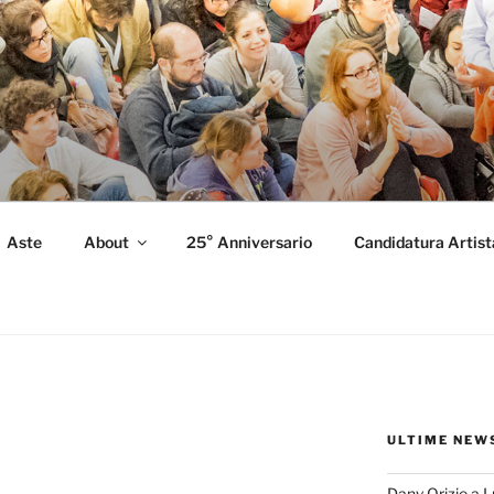
FORMANCE
 Performance.
Aste
About
25° Anniversario
Candidatura Artist
ULTIME NEW
Dany Orizio a 