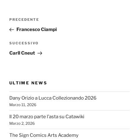
Navigazione
Articolo
PRECEDENTE
articoli
precedente:
Francesco Ciampi
Articolo
SUCCESSIVO
successivo
Carll Cneut
ULTIME NEWS
Dany Orizio a Lucca Collezionando 2026
Marzo 11, 2026
Il 20 marzo parte l’asta su Catawiki
Marzo 2, 2026
The Sign Comics Arts Academy