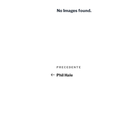
No Images found.
Navigazione
Articolo
PRECEDENTE
articoli
precedente:
Phil Hale