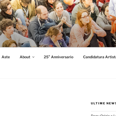
FORMANCE
 Performance.
Aste
About
25° Anniversario
Candidatura Artist
ULTIME NEW
Dany Orizio a 