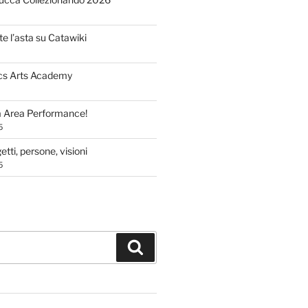
te l’asta su Catawiki
cs Arts Academy
a Area Performance!
5
tti, persone, visioni
5
Cerca