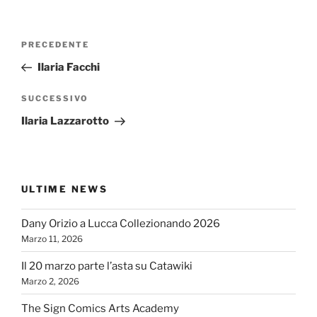
Navigazione
Articolo
PRECEDENTE
articoli
precedente:
Ilaria Facchi
Articolo
SUCCESSIVO
successivo
Ilaria Lazzarotto
ULTIME NEWS
Dany Orizio a Lucca Collezionando 2026
Marzo 11, 2026
Il 20 marzo parte l’asta su Catawiki
Marzo 2, 2026
The Sign Comics Arts Academy