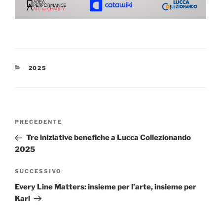
CATEGORIE
2025
Navigazione
Articolo
PRECEDENTE
articoli
precedente:
Tre iniziative benefiche a Lucca Collezionando
2025
Articolo
SUCCESSIVO
successivo
Every Line Matters: insieme per l’arte, insieme per
Karl