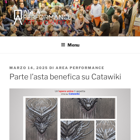
Salta
al
contenuto
AREA PERFORMANCE
Sito ufficiale della Onlus Area Performance.
Menu
PUBBLICATO
MARZO 14, 2025
DI
AREA PERFORMANCE
IL
Parte l’asta benefica su Catawiki