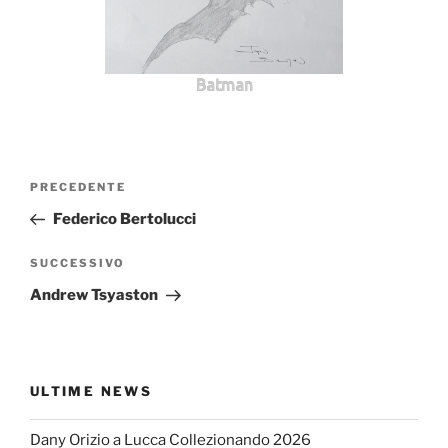
Batman
Navigazione
Articolo
PRECEDENTE
articoli
precedente:
Federico Bertolucci
Articolo
SUCCESSIVO
successivo
Andrew Tsyaston
ULTIME NEWS
Dany Orizio a Lucca Collezionando 2026