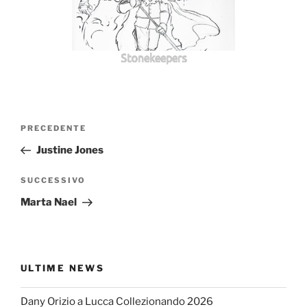
Stonekeepers
Navigazione
Articolo
PRECEDENTE
articoli
precedente:
Justine Jones
Articolo
SUCCESSIVO
successivo
Marta Nael
ULTIME NEWS
Dany Orizio a Lucca Collezionando 2026