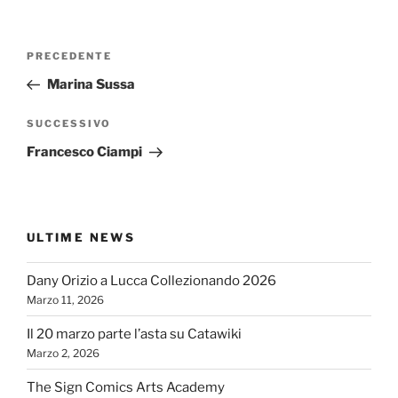
Navigazione
Articolo
PRECEDENTE
articoli
precedente:
Marina Sussa
Articolo
SUCCESSIVO
successivo
Francesco Ciampi
ULTIME NEWS
Dany Orizio a Lucca Collezionando 2026
Marzo 11, 2026
Il 20 marzo parte l’asta su Catawiki
Marzo 2, 2026
The Sign Comics Arts Academy