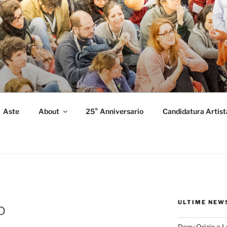
FORMANCE
 Performance.
Aste
About
25° Anniversario
Candidatura Artist
ULTIME NEW
o
Dany Orizio a 