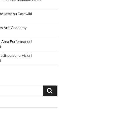
te l’asta su Catawiki
cs Arts Academy
a Area Performance!
5
tti, persone, visioni
5
Cerca