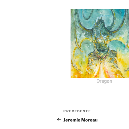
Dragon
Navigazione
Articolo
PRECEDENTE
articoli
precedente:
Jeremie Moreau