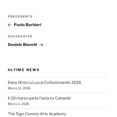
Navigazione
Articolo
PRECEDENTE
articoli
precedente:
Paolo Barbieri
Articolo
SUCCESSIVO
successivo
Daniele Bianchi
ULTIME NEWS
Dany Orizio a Lucca Collezionando 2026
Marzo 11, 2026
Il 20 marzo parte l’asta su Catawiki
Marzo 2, 2026
The Sign Comics Arts Academy