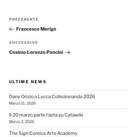
Navigazione
Articolo
PRECEDENTE
articoli
precedente:
Francesco Merigo
Articolo
SUCCESSIVO
successivo
Cosimo Lorenzo Pancini
ULTIME NEWS
Dany Orizio a Lucca Collezionando 2026
Marzo 11, 2026
Il 20 marzo parte l’asta su Catawiki
Marzo 2, 2026
The Sign Comics Arts Academy