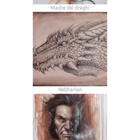
Madre dei draghi
Neltharion