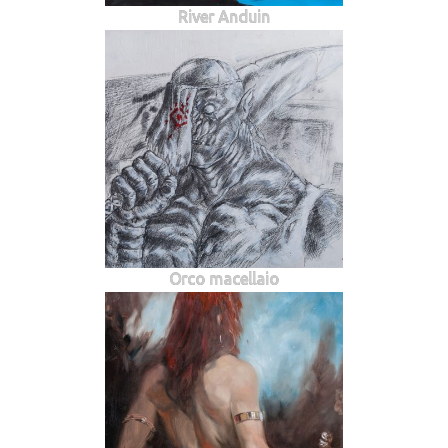
River Anduin
Orco macellaio