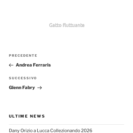
Gatto fluttuante
Navigazione
Articolo
PRECEDENTE
articoli
precedente:
Andrea Ferraris
Articolo
SUCCESSIVO
successivo
Glenn Fabry
ULTIME NEWS
Dany Orizio a Lucca Collezionando 2026