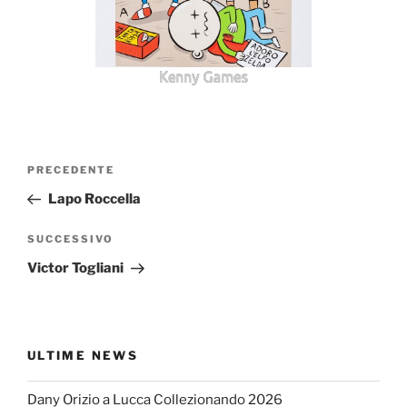
Kenny Games
Navigazione
Articolo
PRECEDENTE
articoli
precedente:
Lapo Roccella
Articolo
SUCCESSIVO
successivo
Victor Togliani
ULTIME NEWS
Dany Orizio a Lucca Collezionando 2026