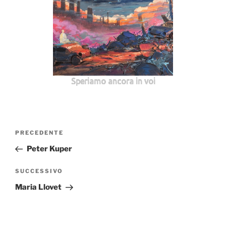
Speriamo ancora in voi
Navigazione
Articolo
PRECEDENTE
articoli
precedente:
Peter Kuper
Articolo
SUCCESSIVO
successivo
Maria Llovet