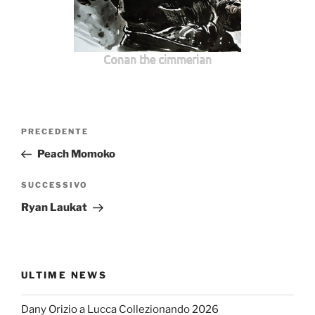
Conan the cimmerian
Navigazione
Articolo
PRECEDENTE
articoli
precedente:
Peach Momoko
Articolo
SUCCESSIVO
successivo
Ryan Laukat
ULTIME NEWS
Dany Orizio a Lucca Collezionando 2026