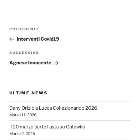
Navigazione
Articolo
PRECEDENTE
articoli
precedente:
Interventi Covid19
Articolo
SUCCESSIVO
successivo
Agnese Innocente
ULTIME NEWS
Dany Orizio a Lucca Collezionando 2026
Marzo 11, 2026
Il 20 marzo parte l’asta su Catawiki
Marzo 2, 2026