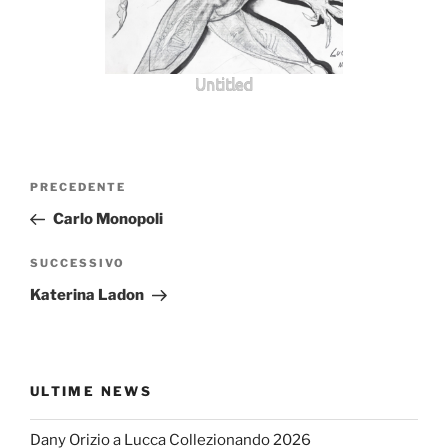
Untitled
Navigazione
Articolo
PRECEDENTE
articoli
precedente:
Carlo Monopoli
Articolo
SUCCESSIVO
successivo
Katerina Ladon
ULTIME NEWS
Dany Orizio a Lucca Collezionando 2026