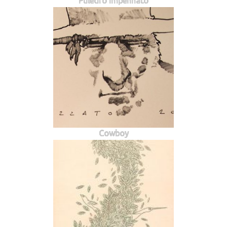
Puledro Impennato
Cowboy