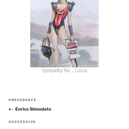
Sympathy for ... Lucca
Navigazione
Articolo
PRECEDENTE
articoli
precedente:
Enrico Simoniato
Articolo
SUCCESSIVO