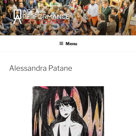
Salta
al
contenuto
AREA PERFORMANCE
Sito ufficiale della Onlus Area Performance.
Menu
Alessandra Patane