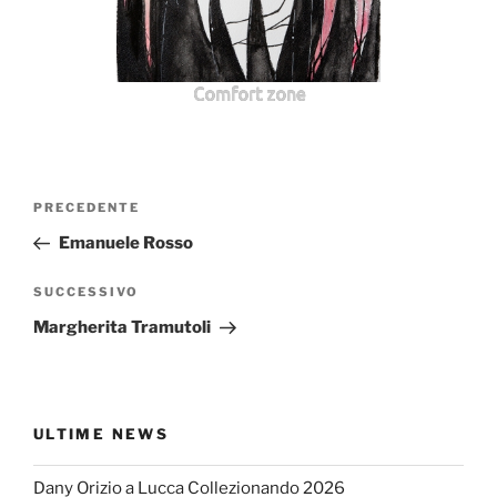
Comfort zone
Navigazione
Articolo
PRECEDENTE
articoli
precedente:
Emanuele Rosso
Articolo
SUCCESSIVO
successivo
Margherita Tramutoli
ULTIME NEWS
Dany Orizio a Lucca Collezionando 2026