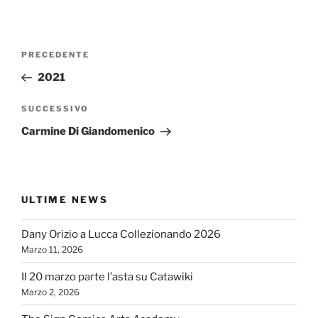
Navigazione
Articolo
PRECEDENTE
articoli
precedente:
2021
Articolo
SUCCESSIVO
successivo
Carmine Di Giandomenico
ULTIME NEWS
Dany Orizio a Lucca Collezionando 2026
Marzo 11, 2026
Il 20 marzo parte l’asta su Catawiki
Marzo 2, 2026