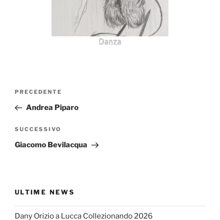
Danza
Navigazione
Articolo
PRECEDENTE
articoli
precedente:
Andrea Piparo
Articolo
SUCCESSIVO
successivo
Giacomo Bevilacqua
ULTIME NEWS
Dany Orizio a Lucca Collezionando 2026