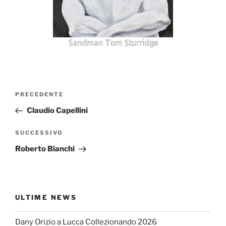
Sandman Tom Sturridge
Navigazione
Articolo
PRECEDENTE
articoli
precedente:
Claudio Capellini
Articolo
SUCCESSIVO
successivo
Roberto Bianchi
ULTIME NEWS
Dany Orizio a Lucca Collezionando 2026