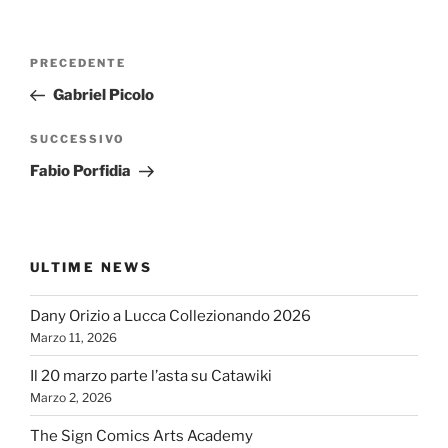
Navigazione
Articolo
PRECEDENTE
articoli
precedente:
Gabriel Picolo
Articolo
SUCCESSIVO
successivo
Fabio Porfidia
ULTIME NEWS
Dany Orizio a Lucca Collezionando 2026
Marzo 11, 2026
Il 20 marzo parte l’asta su Catawiki
Marzo 2, 2026
The Sign Comics Arts Academy