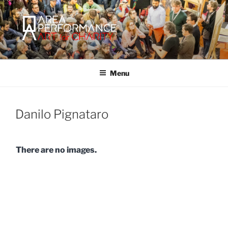
Salta
al
contenuto
AREA PERFORMANCE
Sito ufficiale della Onlus Area Performance.
Menu
Danilo Pignataro
There are no images.