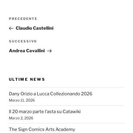
Navigazione
Articolo
PRECEDENTE
articoli
precedente:
Claudio Castellini
Articolo
SUCCESSIVO
successivo
Andrea Cavallini
ULTIME NEWS
Dany Orizio a Lucca Collezionando 2026
Marzo 11, 2026
Il 20 marzo parte l’asta su Catawiki
Marzo 2, 2026
The Sign Comics Arts Academy