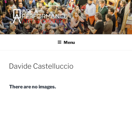
Salta
al
contenuto
AREA PERFORMANCE
Sito ufficiale della Onlus Area Performance.
Menu
Davide Castelluccio
There are no images.