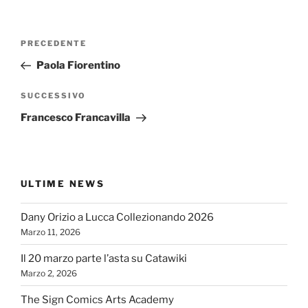
Navigazione
Articolo
PRECEDENTE
articoli
precedente:
Paola Fiorentino
Articolo
SUCCESSIVO
successivo
Francesco Francavilla
ULTIME NEWS
Dany Orizio a Lucca Collezionando 2026
Marzo 11, 2026
Il 20 marzo parte l’asta su Catawiki
Marzo 2, 2026
The Sign Comics Arts Academy