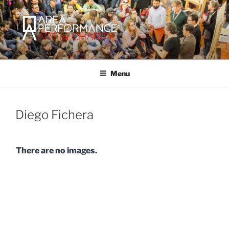
Salta
al
contenuto
AREA PERFORMANCE
Sito ufficiale della Onlus Area Performance.
Menu
Diego Fichera
There are no images.