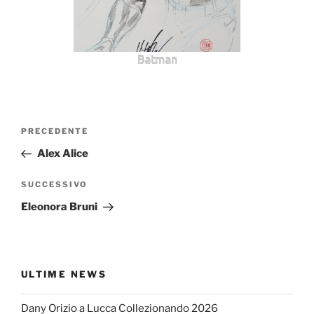
Batman
Navigazione
Articolo
PRECEDENTE
articoli
precedente:
Alex Alice
Articolo
SUCCESSIVO
successivo
Eleonora Bruni
ULTIME NEWS
Dany Orizio a Lucca Collezionando 2026