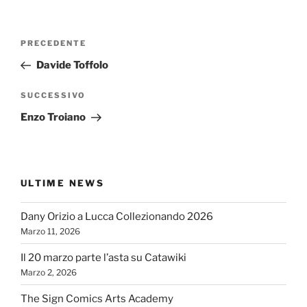
Navigazione
Articolo
PRECEDENTE
articoli
precedente:
Davide Toffolo
Articolo
SUCCESSIVO
successivo
Enzo Troiano
ULTIME NEWS
Dany Orizio a Lucca Collezionando 2026
Marzo 11, 2026
Il 20 marzo parte l’asta su Catawiki
Marzo 2, 2026
The Sign Comics Arts Academy