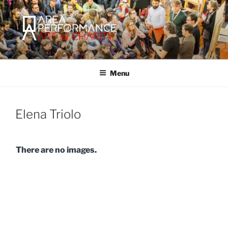
Salta
al
contenuto
AREA PERFORMANCE
Sito ufficiale della Onlus Area Performance.
Menu
Elena Triolo
There are no images.