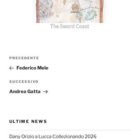
The Sword Coast
Navigazione
Articolo
PRECEDENTE
articoli
precedente:
Federico Mele
Articolo
SUCCESSIVO
successivo
Andrea Gatta
ULTIME NEWS
Dany Orizio a Lucca Collezionando 2026