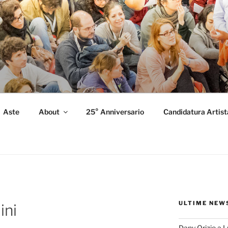
FORMANCE
 Performance.
Aste
About
25° Anniversario
Candidatura Artist
ULTIME NEW
ini
Dany Orizio a 