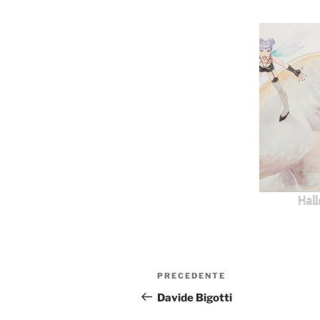
Hall
Navigazione
Articolo
PRECEDENTE
articoli
precedente:
Davide Bigotti