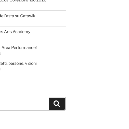
te l’asta su Catawiki
cs Arts Academy
a Area Performance!
5
tti, persone, visioni
5
Cerca