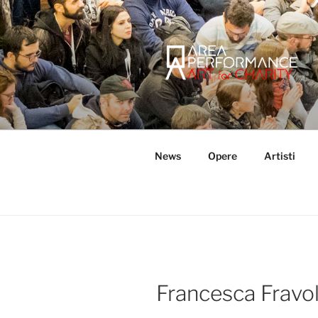
Salta
al
contenuto
AREA PER
Sito ufficiale della Onlus Area
News
Opere
Artisti
Francesca Fravol