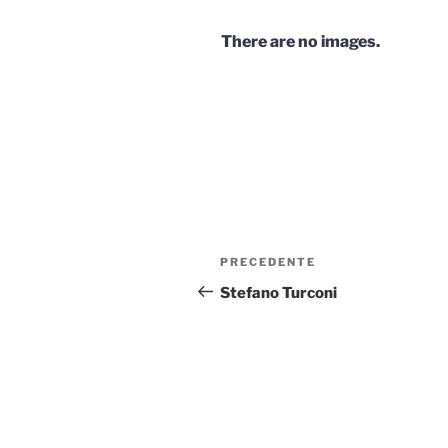
There are no images.
Navigazione
Articolo
PRECEDENTE
articoli
precedente:
Stefano Turconi