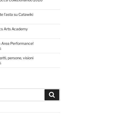
te l’asta su Catawiki
cs Arts Academy
a Area Performance!
5
tti, persone, visioni
5
Cerca