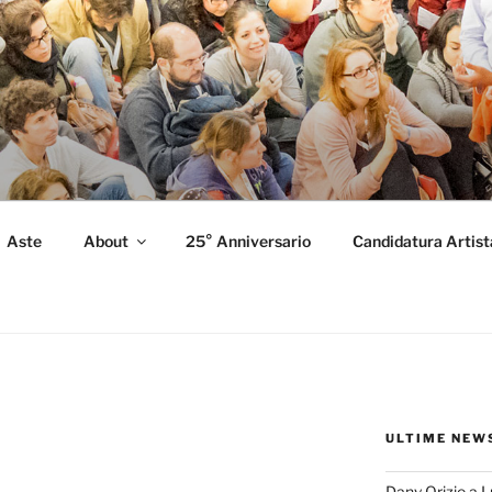
FORMANCE
 Performance.
Aste
About
25° Anniversario
Candidatura Artist
ULTIME NEW
Dany Orizio a 