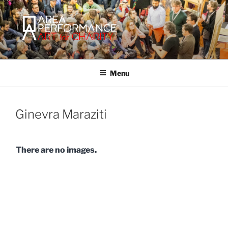
Salta
al
contenuto
AREA PERFORMANCE
Sito ufficiale della Onlus Area Performance.
Menu
Ginevra Maraziti
There are no images.