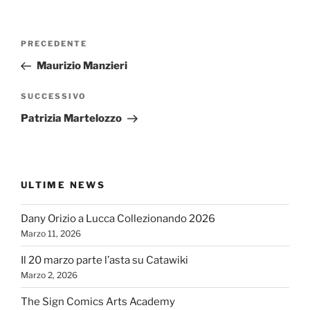
Navigazione
Articolo
PRECEDENTE
articoli
precedente:
Maurizio Manzieri
Articolo
SUCCESSIVO
successivo
Patrizia Martelozzo
ULTIME NEWS
Dany Orizio a Lucca Collezionando 2026
Marzo 11, 2026
Il 20 marzo parte l’asta su Catawiki
Marzo 2, 2026
The Sign Comics Arts Academy