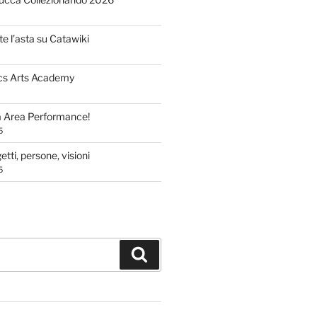
te l’asta su Catawiki
cs Arts Academy
a Area Performance!
5
tti, persone, visioni
5
Cerca