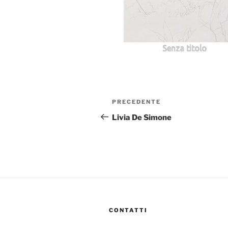
Senza titolo
Navigazione
Articolo
PRECEDENTE
articoli
precedente:
Livia De Simone
CONTATTI