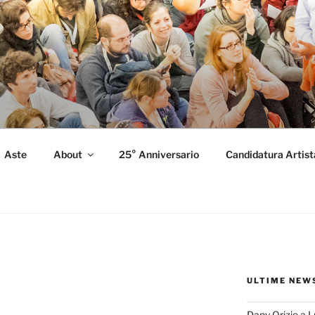
FORMANCE
 Performance.
Aste
About
25° Anniversario
Candidatura Artist
ULTIME NEW
Dany Orizio a 