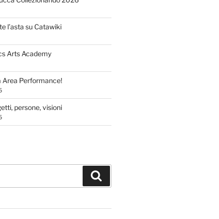
te l’asta su Catawiki
cs Arts Academy
a Area Performance!
5
tti, persone, visioni
5
Cerca