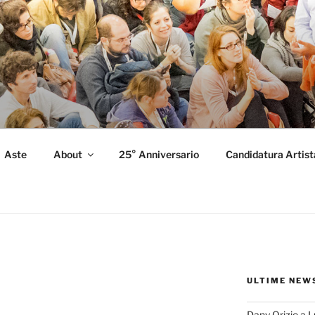
FORMANCE
 Performance.
Aste
About
25° Anniversario
Candidatura Artist
ULTIME NEW
Dany Orizio a 