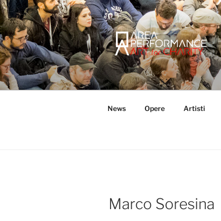
Salta
al
contenuto
AREA PER
Sito ufficiale della Onlus Area
News
Opere
Artisti
Marco Soresina