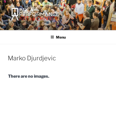
Salta
al
contenuto
AREA PERFORMANCE
Sito ufficiale della Onlus Area Performance.
Menu
Marko Djurdjevic
There are no images.