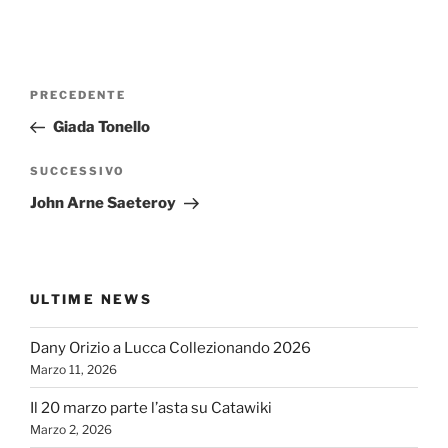
Navigazione
Articolo
PRECEDENTE
articoli
precedente:
Giada Tonello
Articolo
SUCCESSIVO
successivo
John Arne Saeteroy
ULTIME NEWS
Dany Orizio a Lucca Collezionando 2026
Marzo 11, 2026
Il 20 marzo parte l’asta su Catawiki
Marzo 2, 2026