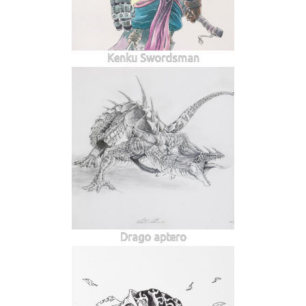
Kenku Swordsman
Drago aptero