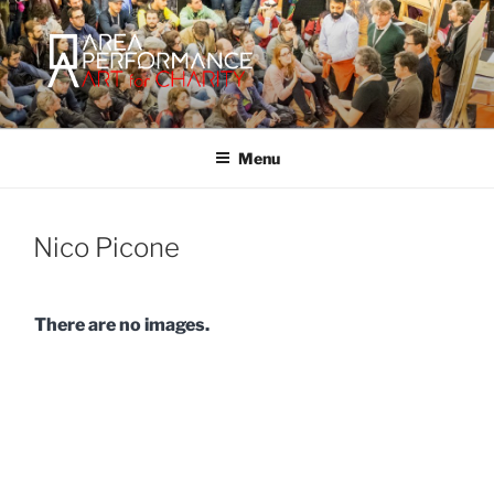
Salta
al
contenuto
AREA PERFORMANCE
Sito ufficiale della Onlus Area Performance.
Menu
Nico Picone
There are no images.