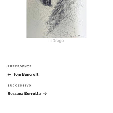
Il Drago
Navigazione
Articolo
PRECEDENTE
articoli
precedente:
Tom Bancroft
Articolo
SUCCESSIVO
successivo
Rossana Berretta