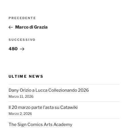
Navigazione
Articolo
PRECEDENTE
articoli
precedente:
Marco di Grazia
Articolo
SUCCESSIVO
successivo
480
ULTIME NEWS
Dany Orizio a Lucca Collezionando 2026
Marzo 11, 2026
Il 20 marzo parte l’asta su Catawiki
Marzo 2, 2026
The Sign Comics Arts Academy