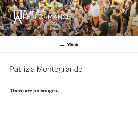
Salta
al
contenuto
AREA PERFORMANCE
Sito ufficiale della Onlus Area Performance.
Menu
Patrizia Montegrande
There are no images.