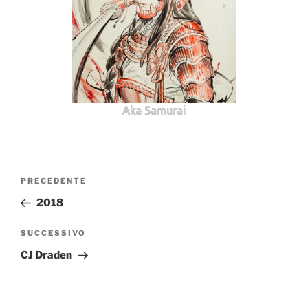
Aka Samurai
Navigazione
Articolo
PRECEDENTE
articoli
precedente:
2018
Articolo
SUCCESSIVO
successivo
CJ Draden