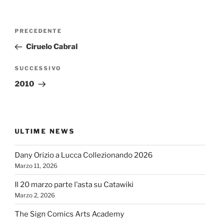
Navigazione
Articolo
PRECEDENTE
articoli
precedente:
Ciruelo Cabral
Articolo
SUCCESSIVO
successivo
2010
ULTIME NEWS
Dany Orizio a Lucca Collezionando 2026
Marzo 11, 2026
Il 20 marzo parte l’asta su Catawiki
Marzo 2, 2026
The Sign Comics Arts Academy