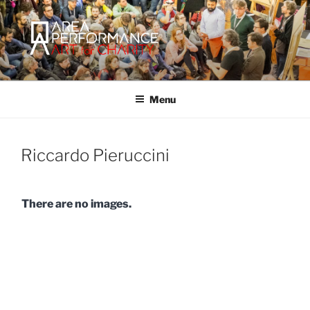
Salta
al
contenuto
AREA PERFORMANCE
Sito ufficiale della Onlus Area Performance.
Menu
Riccardo Pieruccini
There are no images.