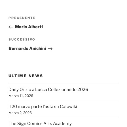
Navigazione
Articolo
PRECEDENTE
articoli
precedente:
Mario Alberti
Articolo
SUCCESSIVO
successivo
Bernardo Anichini
ULTIME NEWS
Dany Orizio a Lucca Collezionando 2026
Marzo 11, 2026
Il 20 marzo parte l’asta su Catawiki
Marzo 2, 2026
The Sign Comics Arts Academy