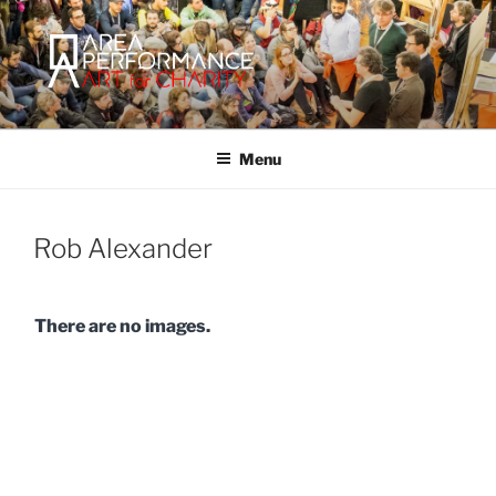
Salta
al
contenuto
AREA PERFORMANCE
Sito ufficiale della Onlus Area Performance.
Menu
Rob Alexander
There are no images.