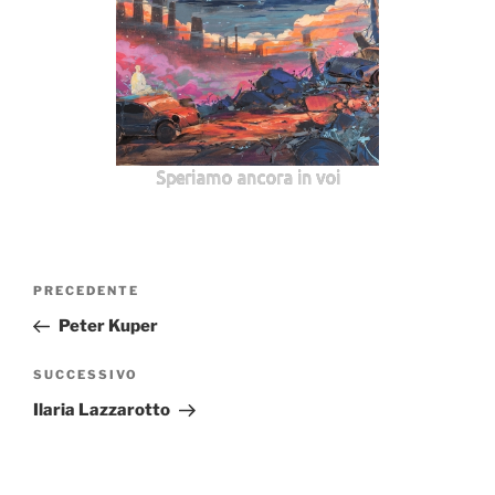
Speriamo ancora in voi
Navigazione
Articolo
PRECEDENTE
articoli
precedente:
Peter Kuper
Articolo
SUCCESSIVO
successivo
Ilaria Lazzarotto