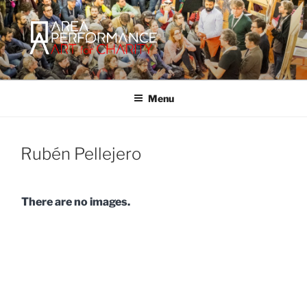
Salta
al
contenuto
AREA PERFORMANCE
Sito ufficiale della Onlus Area Performance.
Menu
Rubén Pellejero
There are no images.