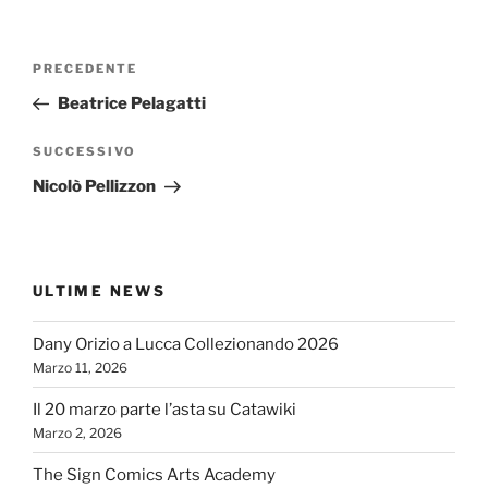
Navigazione
Articolo
PRECEDENTE
articoli
precedente:
Beatrice Pelagatti
Articolo
SUCCESSIVO
successivo
Nicolò Pellizzon
ULTIME NEWS
Dany Orizio a Lucca Collezionando 2026
Marzo 11, 2026
Il 20 marzo parte l’asta su Catawiki
Marzo 2, 2026
The Sign Comics Arts Academy