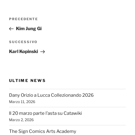
Navigazione
Articolo
PRECEDENTE
articoli
precedente:
Kim Jung Gi
Articolo
SUCCESSIVO
successivo
Karl Kopinski
ULTIME NEWS
Dany Orizio a Lucca Collezionando 2026
Marzo 11, 2026
Il 20 marzo parte l’asta su Catawiki
Marzo 2, 2026
The Sign Comics Arts Academy