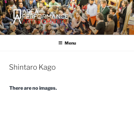
Salta
al
contenuto
AREA PERFORMANCE
Sito ufficiale della Onlus Area Performance.
Menu
Shintaro Kago
There are no images.